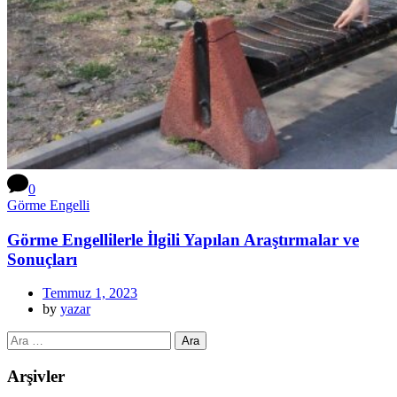
0
Görme Engelli
Görme Engellilerle İlgili Yapılan Araştırmalar ve
Sonuçları
Temmuz 1, 2023
by
yazar
Arşivler