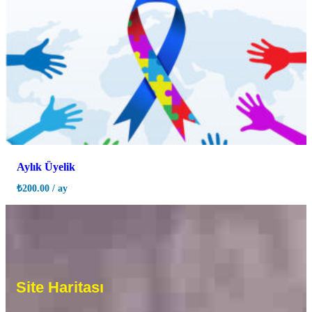
Aylık Üyelik
₺
200.00
/ ay
Site Haritası