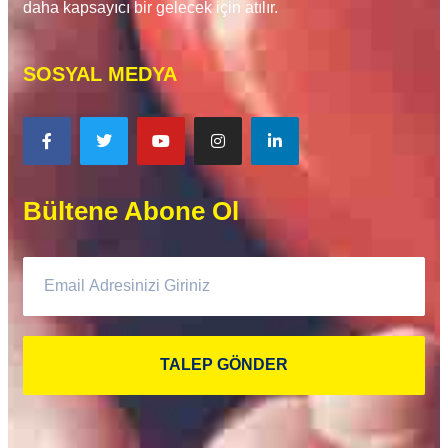
daha kapsayıcı bir gelecek için atılır.
SOSYAL MEDYA
Bültene Abone Ol
TALEP GÖNDER